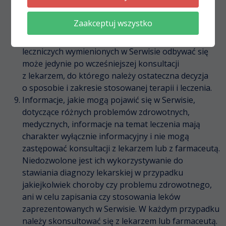
stanowi oferty, w rozumieniu przepisów Kodeksu
Cywilnego, sprzedaży jakiegokolwiek
Zaakceptuj wszystko
z prezentowanych produktów.
Jakiekolwiek wykorzystywanie produktów
leczniczych wymienionych w Serwisie odbywać się
może jedynie po wcześniejszej konsultacji
z lekarzem, do którego należy ostateczna decyzja
o sposobie i zakresie stosowanej terapii i leczenia.
Informacje, jakie mogą pojawić się w Serwisie,
dotyczące różnych problemów zdrowotnych,
medycznych, informacje na temat leczenia mają
charakter wyłącznie informacyjny i nie mogą
zastępować konsultacji z lekarzem lub z farmaceutą.
Niedozwolone jest ich wykorzystywanie do
stawiania diagnozy lekarskiej w przypadku
jakiejkolwiek choroby czy problemu zdrowotnego,
ani w celu zapisania czy stosowania leków
zaprezentowanych w Serwisie. W każdym przypadku
należy skonsultować się z lekarzem lub farmaceutą.