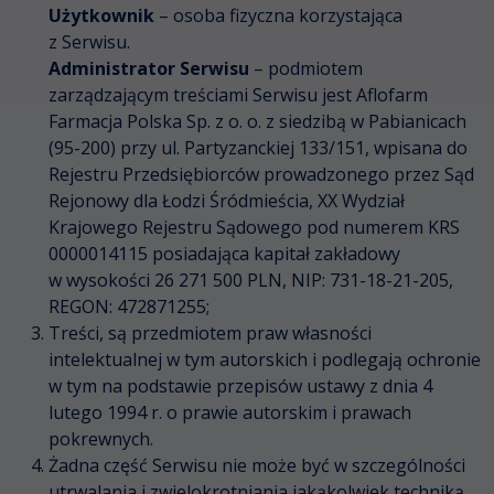
Użytkownik
– osoba fizyczna korzystająca
z Serwisu.
Administrator Serwisu
– podmiotem
zarządzającym treściami Serwisu jest Aflofarm
Farmacja Polska Sp. z o. o. z siedzibą w Pabianicach
(95-200) przy ul. Partyzanckiej 133/151, wpisana do
Rejestru Przedsiębiorców prowadzonego przez Sąd
Rejonowy dla Łodzi Śródmieścia, XX Wydział
Krajowego Rejestru Sądowego pod numerem KRS
0000014115 posiadająca kapitał zakładowy
w wysokości 26 271 500 PLN, NIP: 731-18-21-205,
REGON: 472871255;
Treści, są przedmiotem praw własności
intelektualnej w tym autorskich i podlegają ochronie
w tym na podstawie przepisów ustawy z dnia 4
lutego 1994 r. o prawie autorskim i prawach
pokrewnych.
Żadna część Serwisu nie może być w szczególności
utrwalania i zwielokrotniania jakąkolwiek techniką,